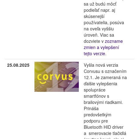
sa už budú môcť
podieľať napr. aj
skúsenejší
používatelia, posúva
na oveľa vyššiu
úroveň. Viac sa
dozviete v
zozname
zmien a vylepšení
tejto verzie
.
25.08.2025
Vyšla nová verzia
Corvusu s označením
12.1. Je zameraná na
ďalšie vylepšenia
spolupráce
smartfónov s
brailovými riadkami.
Prináša
predovšetkým
podporu pre
Bluetooth HID driver
a smerovacie tlačidlá