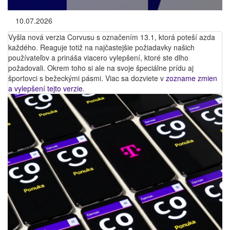
10.07.2026
Vyšla nová verzia Corvusu s označením 13.1, ktorá poteší azda
každého. Reaguje totiž na najčastejšie požiadavky našich
používateľov a prináša viacero vylepšení, ktoré ste dlho
požadovali. Okrem toho si ale na svoje špeciálne prídu aj
športovci s bežeckými pásmi. Viac sa dozviete v
zozname zmien
a vylepšení tejto verzie
.