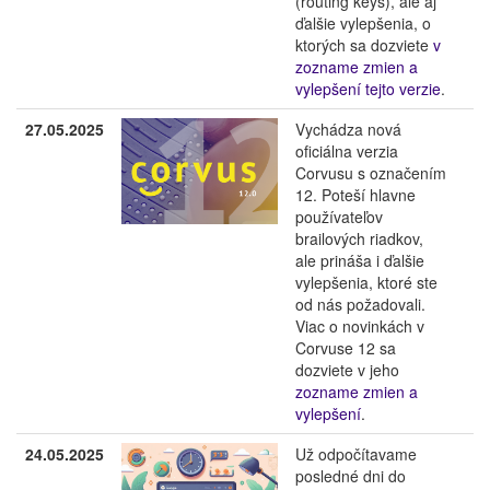
(routing keys), ale aj
ďalšie vylepšenia, o
ktorých sa dozviete
v
zozname zmien a
vylepšení tejto verzie
.
27.05.2025
Vychádza nová
oficiálna verzia
Corvusu s označením
12. Poteší hlavne
používateľov
brailových riadkov,
ale prináša i ďalšie
vylepšenia, ktoré ste
od nás požadovali.
Viac o novinkách v
Corvuse 12 sa
dozviete v jeho
zozname zmien a
vylepšení
.
24.05.2025
Už odpočítavame
posledné dni do