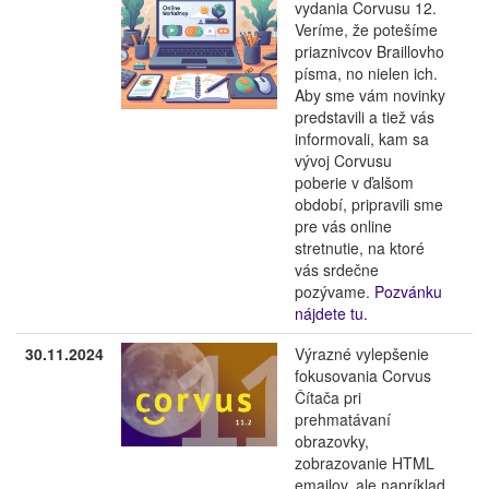
vydania Corvusu 12.
Veríme, že potešíme
priaznivcov Braillovho
písma, no nielen ich.
Aby sme vám novinky
predstavili a tiež vás
informovali, kam sa
vývoj Corvusu
poberie v ďalšom
období, pripravili sme
pre vás online
stretnutie, na ktoré
vás srdečne
pozývame.
Pozvánku
nájdete tu.
30.11.2024
Výrazné vylepšenie
fokusovania Corvus
Čítača pri
prehmatávaní
obrazovky,
zobrazovanie HTML
emailov, ale napríklad