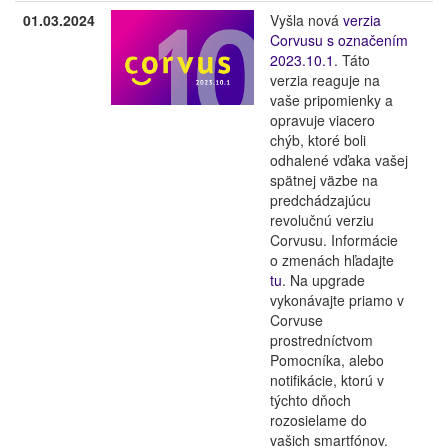
01.03.2024
Vyšla nová
verzia
Corvusu s označením
2023.10.1
. Táto
verzia reaguje na
vaše pripomienky a
opravuje viacero
chýb, ktoré boli
odhalené vďaka vašej
spätnej väzbe na
predchádzajúcu
revolučnú verziu
Corvusu. Informácie
o zmenách hľadajte
tu
. Na upgrade
vykonávajte priamo v
Corvuse
prostredníctvom
Pomocníka, alebo
notifikácie, ktorú v
týchto dňoch
rozosielame do
vašich smartfónov.