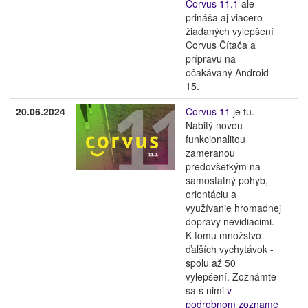
Corvus 11.1
ale
prináša aj viacero
žiadaných vylepšení
Corvus Čítača a
prípravu na
očakávaný Android
15.
20.06.2024
Corvus 11
je tu.
Nabitý novou
funkcionalitou
zameranou
predovšetkým na
samostatný pohyb,
orientáciu a
využívanie hromadnej
dopravy nevidiacimi.
K tomu množstvo
ďalších vychytávok -
spolu až 50
vylepšení. Zoznámte
sa s nimi
v
podrobnom zozname