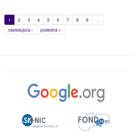
1
2
3
4
5
6
7
8
9
…
nasledujúca ›
posledná »