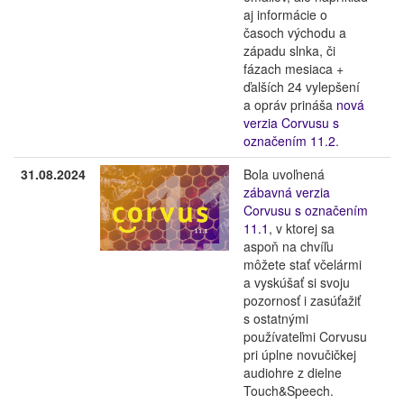
aj informácie o
časoch východu a
západu slnka, či
fázach mesiaca +
ďalších 24 vylepšení
a opráv prináša
nová
verzia Corvusu s
označením 11.2
.
31.08.2024
Bola uvoľnená
zábavná verzia
Corvusu s označením
11.1
, v ktorej sa
aspoň na chvíľu
môžete stať včelármi
a vyskúšať si svoju
pozornosť i zasúťažiť
s ostatnými
používateľmi Corvusu
pri úplne novučičkej
audiohre z dielne
Touch&Speech.