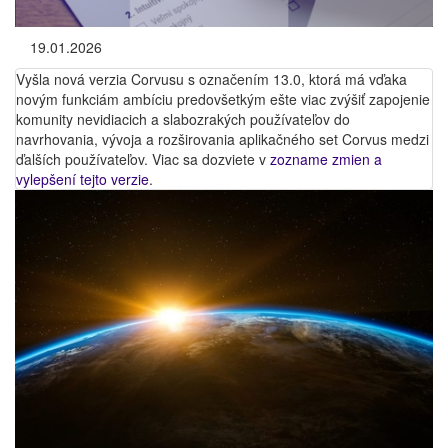
19.01.2026
Vyšla nová verzia Corvusu s označením 13.0, ktorá má vďaka
novým funkciám ambíciu predovšetkým ešte viac zvýšiť zapojenie
komunity nevidiacich a slabozrakých používateľov do
navrhovania, vývoja a rozširovania aplikačného set Corvus medzi
ďalších používateľov. Viac sa dozviete v
zozname zmien a
vylepšení tejto verzie
.