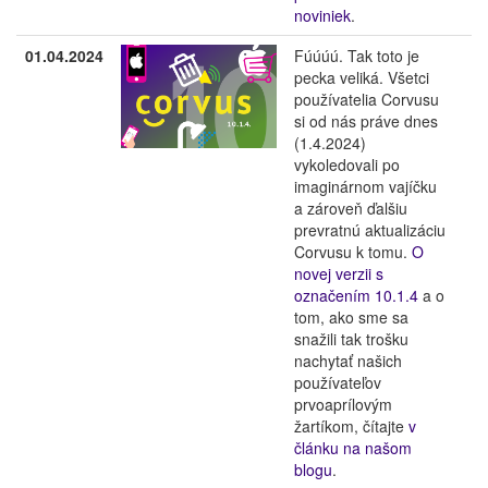
noviniek
.
01.04.2024
Fúúúú. Tak toto je
pecka veliká. Všetci
používatelia Corvusu
si od nás práve dnes
(1.4.2024)
vykoledovali po
imaginárnom vajíčku
a zároveň ďalšiu
prevratnú aktualizáciu
Corvusu k tomu.
O
novej verzii s
označením 10.1.4
a o
tom, ako sme sa
snažili tak trošku
nachytať našich
používateľov
prvoaprílovým
žartíkom, čítajte
v
článku na našom
blogu
.