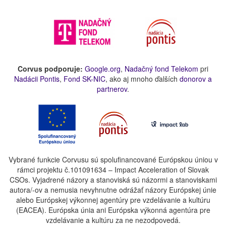
Corvus podporuje:
Google.org
,
Nadačný fond Telekom
pri
Nadácii Pontis
,
Fond SK-NIC
, ako aj mnoho ďalších
donorov a
partnerov
.
Vybrané funkcie Corvusu sú spolufinancované Európskou úniou v
rámci projektu č.101091634 – Impact Acceleration of Slovak
CSOs. Vyjadrené názory a stanoviská sú názormi a stanoviskami
autora/-ov a nemusia nevyhnutne odrážať názory Európskej únie
alebo Európskej výkonnej agentúry pre vzdelávanie a kultúru
(EACEA). Európska únia ani Európska výkonná agentúra pre
vzdelávanie a kultúru za ne nezodpovedá.