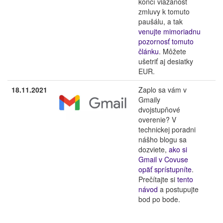
končí viazanosť
zmluvy k tomuto
paušálu, a tak
venujte mimoriadnu
pozornosť tomuto
článku
. Môžete
ušetriť aj desiatky
EUR.
18.11.2021
Zaplo sa vám v
Gmaily
dvojstupňové
overenie? V
technickej poradni
nášho blogu sa
dozviete,
ako si
Gmail v Covuse
opäť sprístupníte
.
Prečítajte si
tento
návod
a postupujte
bod po bode.