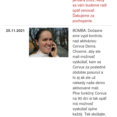
sa vám budeme radi
opäť venovať.
Ďakujeme za
pochopenie.
25.11.2021
BOMBA: Dočasne
sme vypli kontrolu
nad aktiváciou
Corvus Dema.
Chceme, aby ste
mali možnosť
vyskúšať, kam sa
Corvus za posledné
obdobie posunul a
to aj ak ste už
niekedy naše demo
aktivované mali.
Plne funkčný Corvus
na 90 dní si tak opäť
má možnosť
vyskúšať úplne
každý. Tak skúšajte,