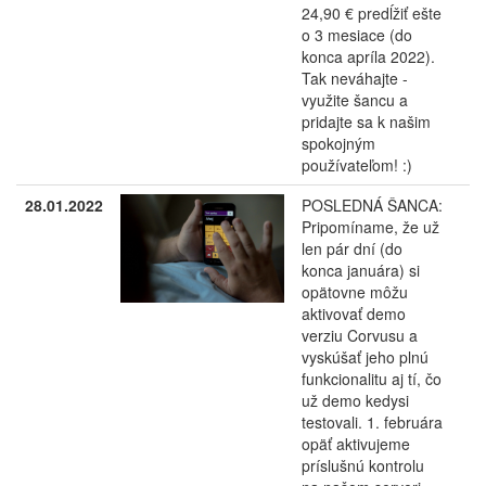
24,90 € predĺžiť ešte
o 3 mesiace (do
konca apríla 2022).
Tak neváhajte -
využite šancu a
pridajte sa k našim
spokojným
používateľom! :)
28.01.2022
POSLEDNÁ ŠANCA:
Pripomíname, že už
len pár dní (do
konca januára) si
opätovne môžu
aktivovať demo
verziu Corvusu a
vyskúšať jeho plnú
funkcionalitu aj tí, čo
už demo kedysi
testovali. 1. februára
opäť aktivujeme
príslušnú kontrolu