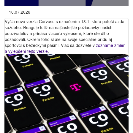
10.07.2026
Vyšla nová verzia Corvusu s označením 13.1, ktorá poteší azda
každého. Reaguje totiž na najčastejšie požiadavky našich
používateľov a prináša viacero vylepšení, ktoré ste dlho
požadovali. Okrem toho si ale na svoje špeciálne prídu aj
športovci s bežeckými pásmi. Viac sa dozviete v
zozname zmien
a vylepšení tejto verzie
.