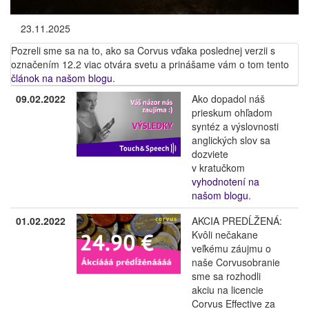
23.11.2025
Pozreli sme sa na to, ako sa Corvus vďaka poslednej verzii s
označením 12.2 viac otvára svetu a prinášame vám o tom tento
článok na našom blogu
.
09.02.2022
Ako dopadol náš
prieskum ohľadom
syntéz a výslovnosti
anglických slov sa
dozviete
v kratučkom
vyhodnotení na
našom blogu
.
01.02.2022
AKCIA PREDĹŽENÁ:
Kvôli nečakane
veľkému záujmu o
naše Corvusobranie
sme sa rozhodli
akciu na licencie
Corvus Effective za