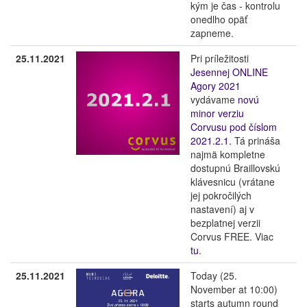
kým je čas - kontrolu
onedlho opäť
zapneme.
25.11.2021
Pri príležitosti
Jesennej ONLINE
Agory 2021
vydávame
novú
minor verziu
Corvusu pod číslom
2021.2.1
. Tá prináša
najmä kompletne
dostupnú Braillovskú
klávesnicu (vrátane
jej pokročilých
nastavení) aj v
bezplatnej verzii
Corvus FREE. Viac
tu
.
25.11.2021
Today (25.
November at 10:00)
starts autumn round