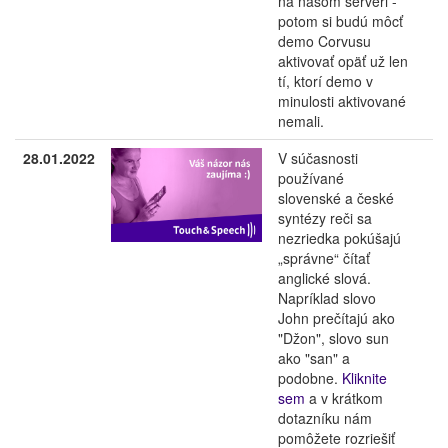
na našom serveri -
potom si budú môcť
demo Corvusu
aktivovať opäť už len
tí, ktorí demo v
minulosti aktivované
nemali.
28.01.2022
V súčasnosti
používané
slovenské a české
syntézy reči sa
nezriedka pokúšajú
„správne“ čítať
anglické slová.
Napríklad slovo
John prečítajú ako
"Džon", slovo sun
ako "san" a
podobne.
Kliknite
sem
a v krátkom
dotazníku nám
pomôžete rozriešiť