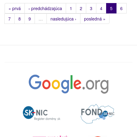
« prvá
‹ predchádzajúca
1
2
3
4
5
6
7
8
9
…
nasledujúca ›
posledná »