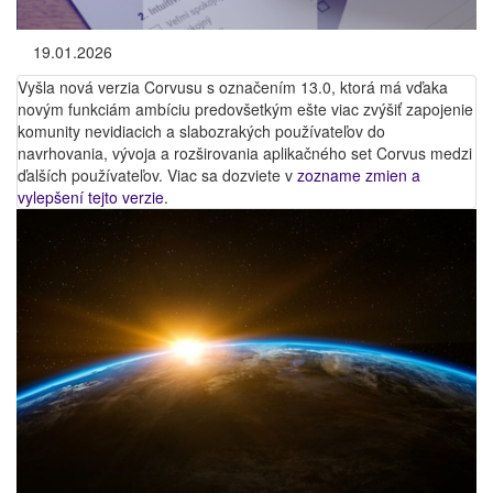
19.01.2026
Vyšla nová verzia Corvusu s označením 13.0, ktorá má vďaka
novým funkciám ambíciu predovšetkým ešte viac zvýšiť zapojenie
komunity nevidiacich a slabozrakých používateľov do
navrhovania, vývoja a rozširovania aplikačného set Corvus medzi
ďalších používateľov. Viac sa dozviete v
zozname zmien a
vylepšení tejto verzie
.