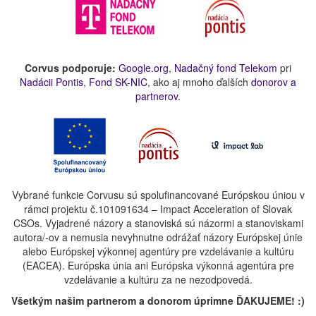
Corvus podporuje:
Google.org
,
Nadačný fond Telekom
pri
Nadácii Pontis
,
Fond SK-NIC
, ako aj mnoho ďalších
donorov a
partnerov
.
Vybrané funkcie Corvusu sú spolufinancované Európskou úniou v
rámci projektu č.101091634 – Impact Acceleration of Slovak
CSOs. Vyjadrené názory a stanoviská sú názormi a stanoviskami
autora/-ov a nemusia nevyhnutne odrážať názory Európskej únie
alebo Európskej výkonnej agentúry pre vzdelávanie a kultúru
(EACEA). Európska únia ani Európska výkonná agentúra pre
vzdelávanie a kultúru za ne nezodpovedá.
Všetkým našim partnerom a donorom úprimne ĎAKUJEME! :)