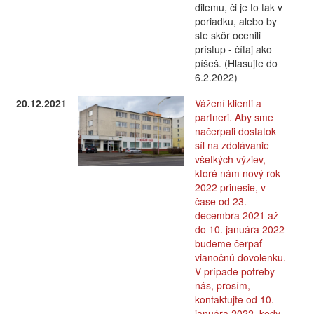
dilemu, či je to tak v
poriadku, alebo by
ste skôr ocenili
prístup - čítaj ako
píšeš. (Hlasujte do
6.2.2022)
20.12.2021
Vážení klienti a
partneri. Aby sme
načerpali dostatok
síl na zdolávanie
všetkých výziev,
ktoré nám nový rok
2022 prinesie, v
čase od 23.
decembra 2021 až
do 10. januára 2022
budeme čerpať
vianočnú dovolenku.
V prípade potreby
nás, prosím,
kontaktujte od 10.
januára 2022, kedy