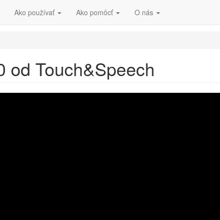
Ako používať
Ako pomôcť
O nás
20 od Touch&Speech