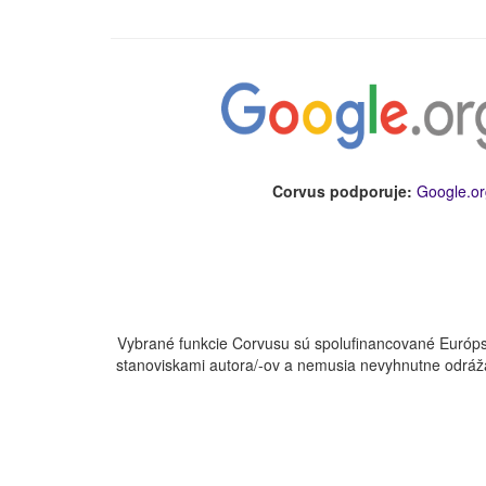
Corvus podporuje:
Google.or
Vybrané funkcie Corvusu sú spolufinancované Európs
stanoviskami autora/-ov a nemusia nevyhnutne odráža