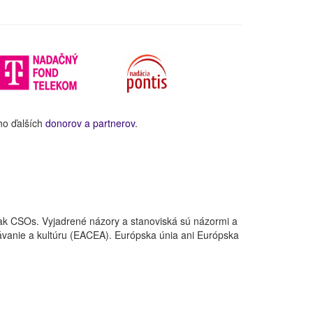
ho ďalších
donorov a partnerov
.
ak CSOs. Vyjadrené názory a stanoviská sú názormi a
ávanie a kultúru (EACEA). Európska únia ani Európska