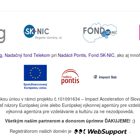
g
,
Nadačný fond Telekom
pri
Nadácii Pontis
,
Fond SK-NIC
, ako aj mno
kou úniou v rámci projektu č.101091634 – Impact Acceleration of Slov
ť názory Európskej únie alebo Európskej výkonnej agentúry pre vzdel
výkonná agentúra pre vzdelávanie a kultúru za ne nezodpovedá.
Všetkým našim partnerom a donorom úprimne ĎAKUJEME! :)
Registrátorom našich domén je
.