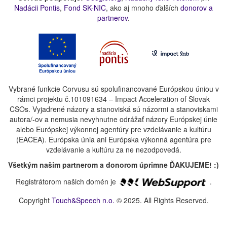
Nadácii Pontis
,
Fond SK-NIC
, ako aj mnoho ďalších
donorov a
partnerov
.
Vybrané funkcie Corvusu sú spolufinancované Európskou úniou v
rámci projektu č.101091634 – Impact Acceleration of Slovak
CSOs. Vyjadrené názory a stanoviská sú názormi a stanoviskami
autora/-ov a nemusia nevyhnutne odrážať názory Európskej únie
alebo Európskej výkonnej agentúry pre vzdelávanie a kultúru
(EACEA). Európska únia ani Európska výkonná agentúra pre
vzdelávanie a kultúru za ne nezodpovedá.
Všetkým našim partnerom a donorom úprimne ĎAKUJEME! :)
Registrátorom našich domén je
.
Copyright
Touch&Speech n.o.
© 2025. All Rights Reserved.