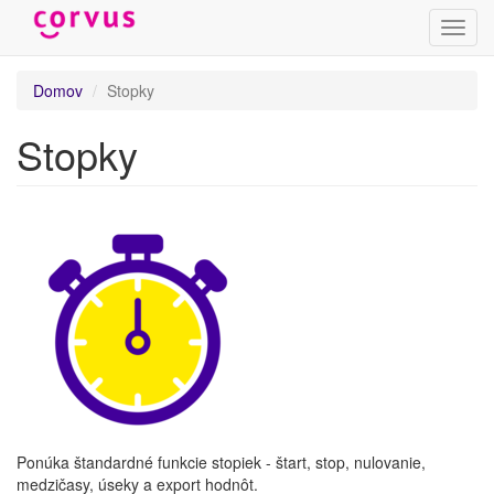
Prepn
navig
Skočiť
Domov
Stopky
na
hlavný
Stopky
obsah
Ponúka štandardné funkcie stopiek - štart, stop, nulovanie,
medzičasy, úseky a export hodnôt.