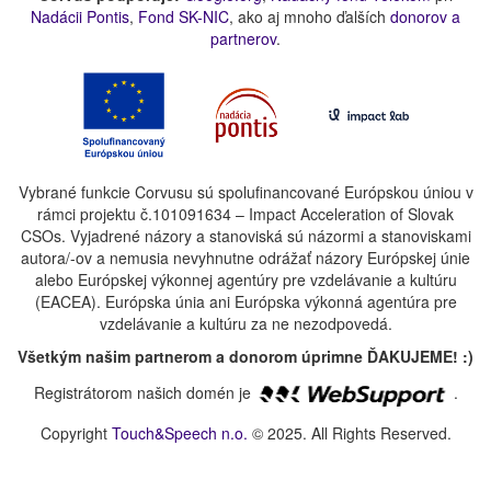
Nadácii Pontis
,
Fond SK-NIC
, ako aj mnoho ďalších
donorov a
partnerov
.
Vybrané funkcie Corvusu sú spolufinancované Európskou úniou v
rámci projektu č.101091634 – Impact Acceleration of Slovak
CSOs. Vyjadrené názory a stanoviská sú názormi a stanoviskami
autora/-ov a nemusia nevyhnutne odrážať názory Európskej únie
alebo Európskej výkonnej agentúry pre vzdelávanie a kultúru
(EACEA). Európska únia ani Európska výkonná agentúra pre
vzdelávanie a kultúru za ne nezodpovedá.
Všetkým našim partnerom a donorom úprimne ĎAKUJEME! :)
Registrátorom našich domén je
.
Copyright
Touch&Speech n.o.
© 2025. All Rights Reserved.