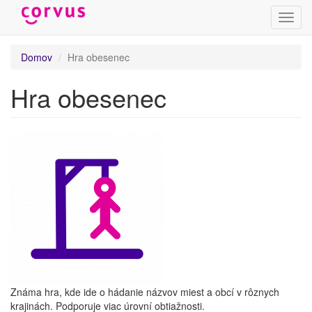
Prepn
navig
Skočiť
Domov
Hra obesenec
na
hlavný
Hra obesenec
obsah
Známa hra, kde ide o hádanie názvov miest a obcí v rôznych
krajinách. Podporuje viac úrovní obtiažnosti.