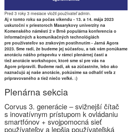
Pred 3 roky 3 mesiace vložil používateľ
admin
.
Aj v tomto roku sa počas víkendu - 13. a 14. mája 2023
uskutoční v priestoroch Masarykovy univerzity na
Komenského náměstí 2 v Brně populárna konferencia o
informačných a komunikačných technológiách
pre používateľov so zrakovým postihnutím - Jarná Agora
2023. Sme radi, že budeme jej súčasťou, a tak vám ponúkame
anotáciu nášho príspevku v rámci plenárnej časti a
tiež anotácie workshopov, ktoré sme si pre vás na
Agore pripravili. Budeme radi, ak sa zúčastníte, lebo ako
naznačujú aj naše anotácie, pokúsime sa odhaliť veľa z
pripravovaného a tiež niečo veľké. :)
Plenárna sekcia
Corvus 3. generácie – svižnejší čítač
s inovatívnym prístupom k ovládaniu
smartfónov + svojpomocná sieť
používateľov a lepšia používateľská