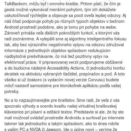
TalkBackom, môžu byť i omnoho kratšie. Pritom platí, že čím je
gestá možné vykonávať menšími pohybmi, tým ich dokážete
uskutočňovať rýchlejšie a objavuje sa pocit oveľa lepšej odozvy. Aj
náš čítač podporuje pohyb po rôznych typoch objektov v bežnom
Android prostredí podobne, ako je tomu pri pohybe na webe.
Zároveň prináša veľa ďalších pokročilých funkcií, s ktorými vás
radi zoznámime. A vylepšili sme aj algoritmy inteligentného fokusu
tak, aby bez výrazného negatívneho vplyvu na odozvu združoval
informácie z jednotlivých objektov spôsobom redukujúcim
nadbytočné prešvihávanie, čo má tiež pozitívny vplyv na
efektívnosť práce. V pripravovanej verzii podporujeme obľúbené
a do budúcna nádejné Accessibility Actions, či jednoduchú tvorbu
skratiek na aktiváciu vybraných tlačidiel, prepínačov a pod. A toto
všetko si už čoskoro (s vydaním novej verzie Corvusu) budete
môcť nastaviť samostatne pre ktorúkoľvek aplikáciu podľa vašej
potreby.
No a to najzaujímavejšie pre brailistov. Sme radi, že veľa z vás
spoznalo výhody a ocenilo kvalitu našej virtuálnej braillovskej
klávesnice pri písaní a editácii textov. Predstavte si ale, že by ste
mali možnosť ovládať prostredie Androidu a surfovať po internete
takmer tak jednoducho a takým spôsobom, ako to dnes robíte
s vašim PC a NVDA či Jawsom. Ide o úplne nový – veríme že