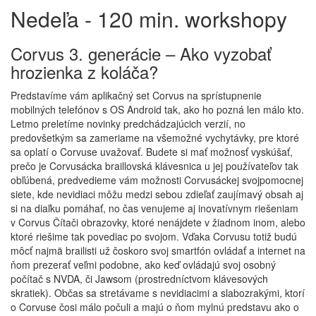
Nedeľa - 120 min. workshopy
Corvus 3. generácie – Ako vyzobať
hrozienka z koláča?
Predstavíme vám aplikačný set Corvus na sprístupnenie
mobilných telefónov s OS Android tak, ako ho pozná len málo kto.
Letmo preletíme novinky predchádzajúcich verzií, no
predovšetkým sa zameriame na všemožné vychytávky, pre ktoré
sa oplatí o Corvuse uvažovať. Budete si mať možnosť vyskúšať,
prečo je Corvusácka braillovská klávesnica u jej používateľov tak
obľúbená, predvedieme vám možnosti Corvusáckej svojpomocnej
siete, kde nevidiaci môžu medzi sebou zdieľať zaujímavý obsah aj
si na diaľku pomáhať, no čas venujeme aj inovatívnym riešeniam
v Corvus Čítači obrazovky, ktoré nenájdete v žiadnom inom, alebo
ktoré riešime tak povediac po svojom. Vďaka Corvusu totiž budú
môcť najmä brailisti už čoskoro svoj smartfón ovládať a internet na
ňom prezerať veľmi podobne, ako keď ovládajú svoj osobný
počítač s NVDA, či Jawsom (prostredníctvom klávesových
skratiek). Občas sa stretávame s nevidiacimi a slabozrakými, ktorí
o Corvuse čosi málo počuli a majú o ňom mylnú predstavu ako o