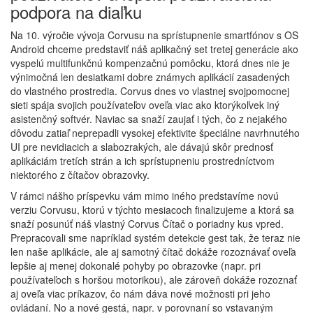
podpora na diaľku
Na 10. výročie vývoja Corvusu na sprístupnenie smartfónov s OS
Android chceme predstaviť náš aplikačný set tretej generácie ako
vyspelú multifunkčnú kompenzačnú pomôcku, ktorá dnes nie je
výnimočná len desiatkami dobre známych aplikácií zasadených
do vlastného prostredia. Corvus dnes vo vlastnej svojpomocnej
sieti spája svojich používateľov oveľa viac ako ktorýkoľvek iný
asistenčný softvér. Naviac sa snaží zaujať i tých, čo z nejakého
dôvodu zatiaľ neprepadli vysokej efektivite špeciálne navrhnutého
UI pre nevidiacich a slabozrakých, ale dávajú skôr prednosť
aplikáciám tretích strán a ich sprístupneniu prostredníctvom
niektorého z čítačov obrazovky.
V rámci nášho príspevku vám mimo iného predstavíme novú
verziu Corvusu, ktorú v týchto mesiacoch finalizujeme a ktorá sa
snaží posunúť náš vlastný Corvus Čítač o poriadny kus vpred.
Prepracovali sme napríklad systém detekcie gest tak, že teraz nie
len naše aplikácie, ale aj samotný čítač dokáže rozoznávať oveľa
lepšie aj menej dokonalé pohyby po obrazovke (napr. pri
používateľoch s horšou motorikou), ale zároveň dokáže rozoznať
aj oveľa viac príkazov, čo nám dáva nové možnosti pri jeho
ovládaní. No a nové gestá, napr. v porovnaní so vstavaným