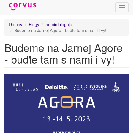
Prepn
navig
Skočiť
Domov
Blogy
admin bloguje
na
Budeme na Jarnej Agore - buďte tam s nami i vy!
hlavný
obsah
Budeme na Jarnej Agore
- buďte tam s nami i vy!