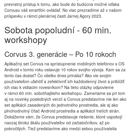
prevratný prístup k tomu, ako bude do budúcna možné vďaka
Corvusu váš smartfón ovládať. No viac prezradíme až v našom
príspevku v rámci plenárnej časti Jarnej Agory 2023.
Sobota popoludní - 60 min.
workshopy
Corvus 3. generácie – Po 10 rokoch
Aplikačný set Corvus na sprístupnenie mobilných telefónov s OS
Android v tomto roku oslavuje 10 rokov svojho vývoja. Kam sa za
tento čas dostal? Čo všetko dnes prináša? Ako vie svojim
používateľom uľahčiť a zefektívniť ich každodenný život a priblížiť
ich viac k vidiacim rovesníkom? Na tieto otázky odpovieme
v rámci 60 min. sobotňajšieho workshopu. Zameriame sa pri tom
aj na novinky posledných verzií a Corvus predstavíme nie len ako
set aplikácií zasadených do jednotného prostredia, ale aj ako
plnohodnotný čítač Android prostredia a aplikácií tretích strán.
Dokážeme vám, že Corvus predstavuje riešenie, ktoré uspokojí
naozaj širokú škálu používateľov od začiatočníkov, až po
pokročilých. Tiež predstavíme ako medzi sebou používatelia