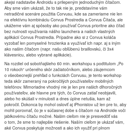
akejsi nadstavbe Androidu s prilepeným jednoduchým čítačom.
Aby sme vám ukázali, že to tak nie je, predstavíme vám
netradičné scenáre použitia Corvusu, kde sa zameriame nie len
na efektívnu kombináciu Corvus Prostredia a Corvus Čítača, ale
ukážeme vám aj spôsoby ako používať Corvus prioritne ako čítač
bez nutnosti využívania nášho launchera a našich vlastných
aplikácií Corvus Prostredia. Prípadne ako si z Corvus koláča
vyzobať len pomyselné hrozienka a využívať ich napr. aj s iným
ako našim čítačom (napr. našu obľúbenú braillovskú, či 3x4
klávesnicu, alebo vybrané aplikácie).
Na rozdiel od sobotňajšieho 60 min. workshopu s podtitulom „Po
10 rokoch“ určeného skôr začiatočníkom, alebo záujemcom
o všeobecnejší prehľad o funkciách Corvusu, je tento workshop
teda skôr zameraný na pokročilých používateľov mobilných
telefónov. Mimoriadne vhodný nie je len pre našich dlhoročných
používateľov, ale hlavne pre tých, čo Corvus zatiaľ neobjavili,
alebo ho skúšali v minulosti a dnes úplne netušia, kam až
pokročil. Dokonca by mohol osloviť aj iPhonistov už len pre to, aby
mohli porovnať, čo je v súčasnej dobe s čítačom na Androide voči
jablkovému čítaču možné. Našim cieľom nie je presvedčiť vás
o tom, že sme to najlepšie riešenie. Naším cieľom je ukázať vám,
aké Corvus poskytuje možnosti a ako ich využiť pri plnom