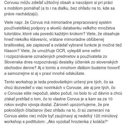
Corvusu môžu zdieľať užitočný obsah a navzájom si pri práci
s mobilom pomáhať (a to i na diaľku, bez ohľadu na to, kde sa
práve nachádzajú).
Viete napr. že Corvus má mimoriadne prepracovaný systém
používateľskej podpory a skvelú databanku veľkého množstva
tutoriálov, ktoré vás povedú každým krokom? Viete, že obsahuje
hneď niekoľko klávesníc, vrátane mimoriadne obľúbenej
braillovskej, ale zapisovať a ovládať vybrané funkcie je možné tiež
hlasom? Viete, že umožňuje OCR, vylepšili sme veľmi
i rozpoznávanie označených predmetov a používatelia zo
Slovenska dnes rozpoznávajú desiatky účteniek zo slovenských
obchodov denne? Aj o tomto a mnohom ďalšom budeme hovoriť
a samozrejme si aj v praxi mnohé odskúšate.
Tento workshop je teda predovšetkým určený pre tých, čo sa
chcú dozvedieť o viac novinkách v Corvuse, ale aj pre tých, čo
o Corvuse ešte nepočuli, alebo počuli, no bolo to už dávno a chcú
získať prehľad o tom, čo to vlastne Corvus je a kam sa za 10
rokov svojho vývoja dostal. Zároveň upozorňujeme, že pre
pokročilých čítačiarov (bez ohľadu na to, či sú zameraní na
Corvus alebo nie) môže byť zaujímavý aj nedeľný 120 minútový
workshop s podtitulom: „Ako vyzobať hrozienka z koláča?“