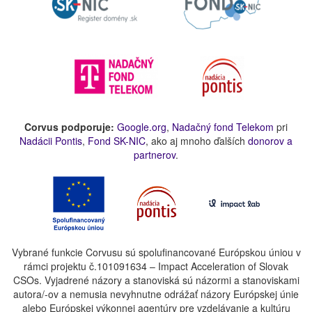
Corvus podporuje:
Google.org
,
Nadačný fond Telekom
pri
Nadácii Pontis
,
Fond SK-NIC
, ako aj mnoho ďalších
donorov a
partnerov
.
Vybrané funkcie Corvusu sú spolufinancované Európskou úniou v
rámci projektu č.101091634 – Impact Acceleration of Slovak
CSOs. Vyjadrené názory a stanoviská sú názormi a stanoviskami
autora/-ov a nemusia nevyhnutne odrážať názory Európskej únie
alebo Európskej výkonnej agentúry pre vzdelávanie a kultúru