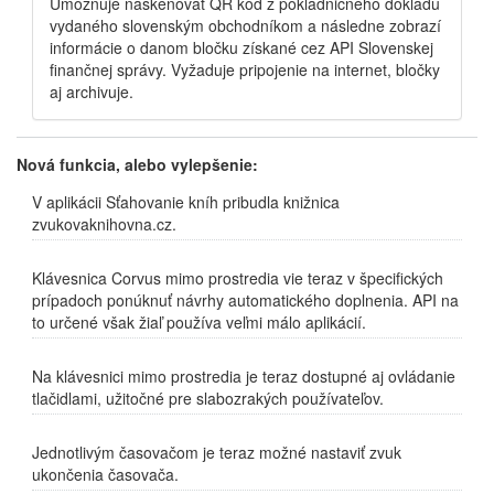
Umožňuje naskenovať QR kód z pokladničného dokladu
vydaného slovenským obchodníkom a následne zobrazí
informácie o danom bločku získané cez API Slovenskej
finančnej správy. Vyžaduje pripojenie na internet, bločky
aj archivuje.
Nová funkcia, alebo vylepšenie:
V aplikácii Sťahovanie kníh pribudla knižnica
zvukovaknihovna.cz.
Klávesnica Corvus mimo prostredia vie teraz v špecifických
prípadoch ponúknuť návrhy automatického doplnenia. API na
to určené však žiaľ používa veľmi málo aplikácií.
Na klávesnici mimo prostredia je teraz dostupné aj ovládanie
tlačidlami, užitočné pre slabozrakých používateľov.
Jednotlivým časovačom je teraz možné nastaviť zvuk
ukončenia časovača.