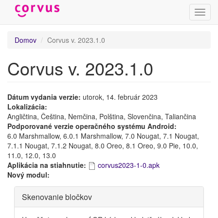
Prepn
navig
Skočiť
Domov
Corvus v. 2023.1.0
na
hlavný
Corvus v. 2023.1.0
obsah
Dátum vydania verzie:
utorok, 14. február 2023
Lokalizácia:
Angličtina, Čeština, Nemčina, Polština, Slovenčina, Taliančina
Podporované verzie operačného systému Android:
6.0 Marshmallow, 6.0.1 Marshmallow, 7.0 Nougat, 7.1 Nougat,
7.1.1 Nougat, 7.1.2 Nougat, 8.0 Oreo, 8.1 Oreo, 9.0 Pie, 10.0,
11.0, 12.0, 13.0
Aplikácia na stiahnutie:
corvus2023-1-0.apk
Nový modul:
Skryť
Skenovanie bločkov