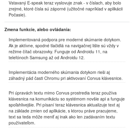
Vstavaný E-speak teraz vyslovuje znak - v číslach, aby bolo
zrejmé, ktoré čísla sú záporné (užitočné napríklad v aplikácii
Počasie).
Zmena funkcie, alebo ovládania:
Implementovaná podpora pre moderné skúmanie dotykom.
Ak je aktívne, spodné tlačidlá na navigačnej lište sú vždy v
režime čítač obrazovky. Funguje od Androidu 11, na
telefónoch Samsung až od Androidu 12.
Implementácia moderného skúmania dotykom rieši aj
záhadný pád časti Chromu pri aktivovaní Corvus klávesnice.
Pri úpravách textu mimo Corvus prostredia teraz používa
klávesnica na komunikáciu so systémom novšie api a funguje
spoľahlivejšie. Pri písaní teraz klávesnica aktualizuje text aj
na základe zmien od aplikácie, s ktorou práve pracujeme,
text sa teda môže meniť aj inak ako len zadávaním textu
používateľom.