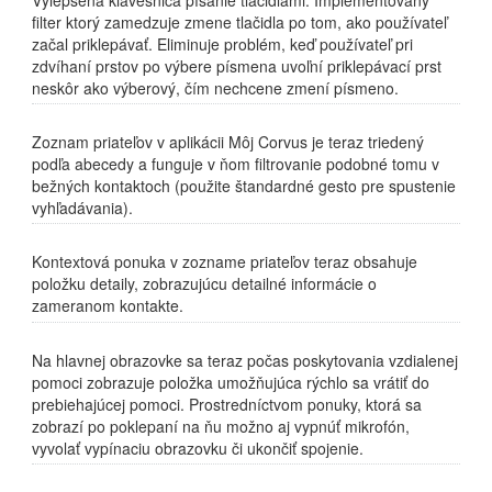
Vylepšená klávesnica písanie tlačidlami. Implementovaný
filter ktorý zamedzuje zmene tlačidla po tom, ako používateľ
začal priklepávať. Eliminuje problém, keď používateľ pri
zdvíhaní prstov po výbere písmena uvoľní priklepávací prst
neskôr ako výberový, čím nechcene zmení písmeno.
Zoznam priateľov v aplikácii Môj Corvus je teraz triedený
podľa abecedy a funguje v ňom filtrovanie podobné tomu v
bežných kontaktoch (použite štandardné gesto pre spustenie
vyhľadávania).
Kontextová ponuka v zozname priateľov teraz obsahuje
položku detaily, zobrazujúcu detailné informácie o
zameranom kontakte.
Na hlavnej obrazovke sa teraz počas poskytovania vzdialenej
pomoci zobrazuje položka umožňujúca rýchlo sa vrátiť do
prebiehajúcej pomoci. Prostredníctvom ponuky, ktorá sa
zobrazí po poklepaní na ňu možno aj vypnúť mikrofón,
vyvolať vypínaciu obrazovku či ukončiť spojenie.