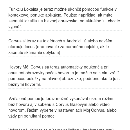
Funkciu Lokalita je teraz možné ukončiť pomocou funkcie v
kontextovej ponuke aplikácie. Použite napríklad, ak máte
zapnutú lokalitu na hlavnej obrazovke, no aktuálne ju chcete
vypnúť.
Corvus si teraz na telefónoch s Android 12 alebo novším
ofarbuje focus (orámovanie zameraného objektu, ak je
zapnuté skúmanie dotykom).
Hovory Môj Corvus sa teraz automaticky neukončia pri
opustení obrazovky počas hovoru a je možné sa k nim vrátiť
pomocou položky na hlavnej obrazovke, podobne ako to je s
bežnými hovormi.
Vzdialenú pomoc je teraz možné vykonávať okrem režimu
bez hovoru aj v súbehu s Corvus hlasovým alebo video
hovorom. Režim vyberte v nastaveniach Môj Corvus, alebo
vždy pri ponúkaní pomoci.