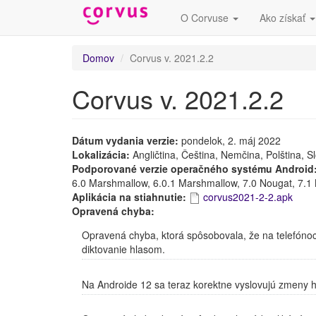
O Corvuse
Ako získať
Skočiť
Domov
Corvus v. 2021.2.2
na
hlavný
Corvus v. 2021.2.2
obsah
Dátum vydania verzie:
pondelok, 2. máj 2022
Lokalizácia:
Angličtina, Čeština, Nemčina, Polština, S
Podporované verzie operačného systému Android
6.0 Marshmallow, 6.0.1 Marshmallow, 7.0 Nougat, 7.1 N
Aplikácia na stiahnutie:
corvus2021-2-2.apk
Opravená chyba:
Opravená chyba, ktorá spôsobovala, že na telefóno
diktovanie hlasom.
Na Androide 12 sa teraz korektne vyslovujú zmeny h