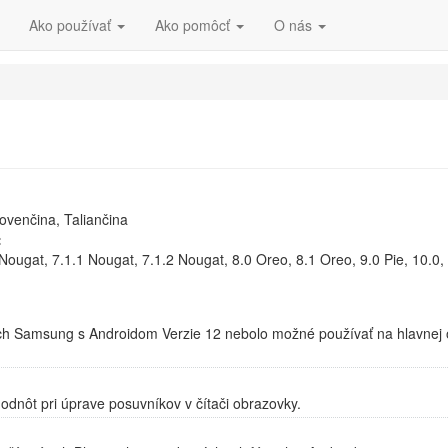
Ako používať
Ako pomôcť
O nás
lovenčina, Taliančina
:
ougat, 7.1.1 Nougat, 7.1.2 Nougat, 8.0 Oreo, 8.1 Oreo, 9.0 Pie, 10.0, 
ch Samsung s Androidom Verzie 12 nebolo možné používať na hlavnej o
odnôt pri úprave posuvníkov v čítači obrazovky.