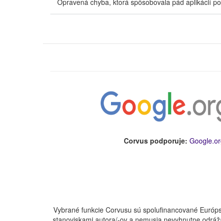
Opravená chyba, ktorá spôsobovala pád aplikácií po
Corvus podporuje:
Google.or
Vybrané funkcie Corvusu sú spolufinancované Európs
stanoviskami autora/-ov a nemusia nevyhnutne odráža