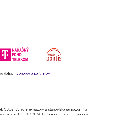
ho ďalších
donorov a partnerov
.
ak CSOs. Vyjadrené názory a stanoviská sú názormi a
ávanie a kultúru (EACEA). Európska únia ani Európska