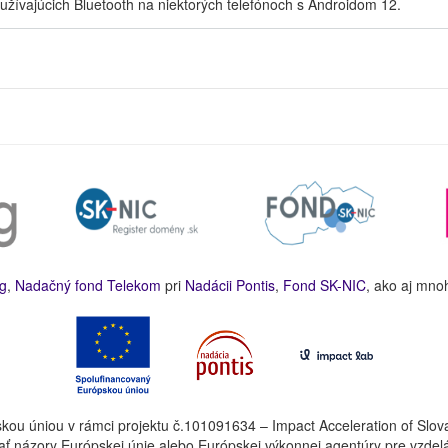
užívajúcich Bluetooth na niektorých telefónoch s Androidom 12.
g
,
Nadačný fond Telekom
pri
Nadácii Pontis
,
Fond SK-NIC
, ako aj mno
kou úniou v rámci projektu č.101091634 – Impact Acceleration of Slov
ť názory Európskej únie alebo Európskej výkonnej agentúry pre vzdel