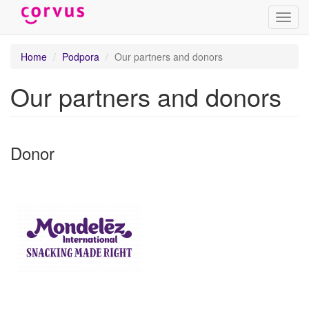
Toggl
navig
Skip
Home
Podpora
Our partners and donors
to
main
Our partners and donors
content
Donor