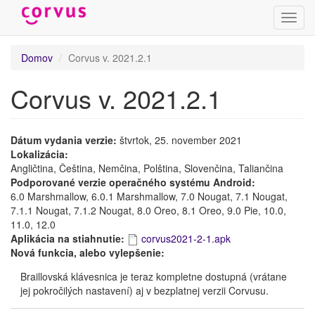
Prepn
navig
Skočiť
Domov
Corvus v. 2021.2.1
na
hlavný
Corvus v. 2021.2.1
obsah
Dátum vydania verzie:
štvrtok, 25. november 2021
Lokalizácia:
Angličtina, Čeština, Nemčina, Polština, Slovenčina, Taliančina
Podporované verzie operačného systému Android:
6.0 Marshmallow, 6.0.1 Marshmallow, 7.0 Nougat, 7.1 Nougat,
7.1.1 Nougat, 7.1.2 Nougat, 8.0 Oreo, 8.1 Oreo, 9.0 Pie, 10.0,
11.0, 12.0
Aplikácia na stiahnutie:
corvus2021-2-1.apk
Nová funkcia, alebo vylepšenie:
Braillovská klávesnica je teraz kompletne dostupná (vrátane
jej pokročilých nastavení) aj v bezplatnej verzii Corvusu.