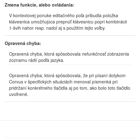
Zmena funkcie, alebo ovládania:
V kontextovej ponuke editačného poľa pribudla položka
klávesnica umožňujúca prepnúť klávesnicu popri kombinácii
1-švih nahor resp. nadol aj s použitím tejto voľby.
Opravená chyba:
Opravená chyba, ktorá spôsobovala nefunkčnosť zobrazenia
zoznamu rádií podľa jazyka.
Opravená chyba, ktorá spôsobovala, že pri písaní dotykom
Corvus v špecifických situáciách menoval písmenká pri
pridržaní konkrétneho tlačidla aj po tom, ako bolo toto tlačidlo
uvoľnené.