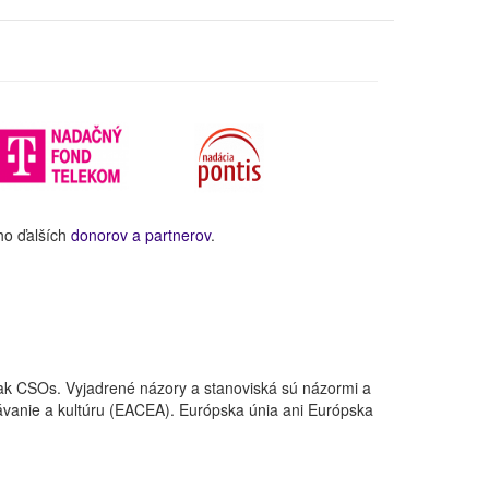
ho ďalších
donorov a partnerov
.
ak CSOs. Vyjadrené názory a stanoviská sú názormi a
ávanie a kultúru (EACEA). Európska únia ani Európska