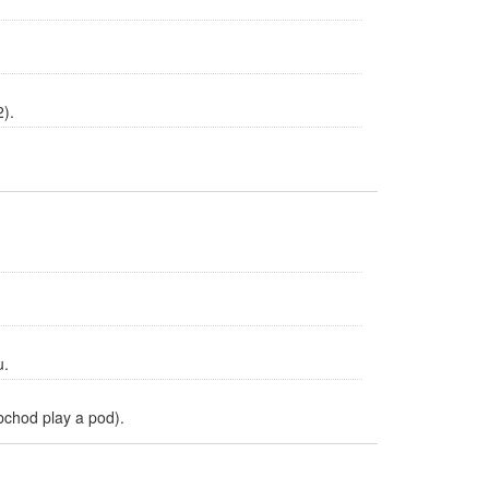
).
u.
chod play a pod).