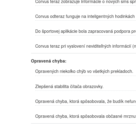
Corvus teraz zobrazuje informácie o nových sms správ
Corvus odteraz funguje na inteligentných hodinkách
Do športovej aplikácie bola zapracovaná podpora pr
Corvus teraz pri vyslovení neviditeľných informácií
Opravená chyba:
Opravených niekoľko chýb vo všetkých prekladoch.
Zlepšená stabilita čítača obrazovky.
Opravená chyba, ktorá spôsobovala, že budík nefung
Opravená chyba, ktorá spôsobovala občasné mrznuti