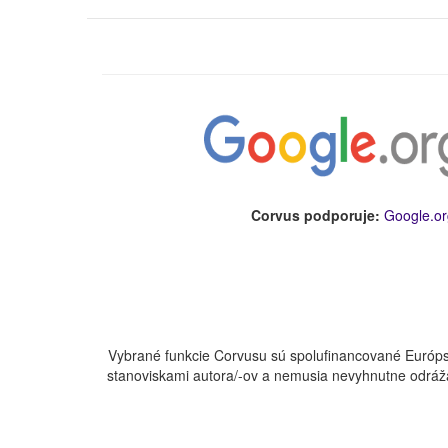
Corvus podporuje:
Google.or
Vybrané funkcie Corvusu sú spolufinancované Európs
stanoviskami autora/-ov a nemusia nevyhnutne odráža