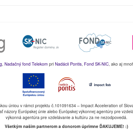
g
,
Nadačný fond Telekom
pri
Nadácii Pontis
,
Fond SK-NIC
, ako aj mno
kou úniou v rámci projektu č.101091634 – Impact Acceleration of Slov
ť názory Európskej únie alebo Európskej výkonnej agentúry pre vzdel
výkonná agentúra pre vzdelávanie a kultúru za ne nezodpovedá.
Všetkým našim partnerom a donorom úprimne ĎAKUJEME! :)