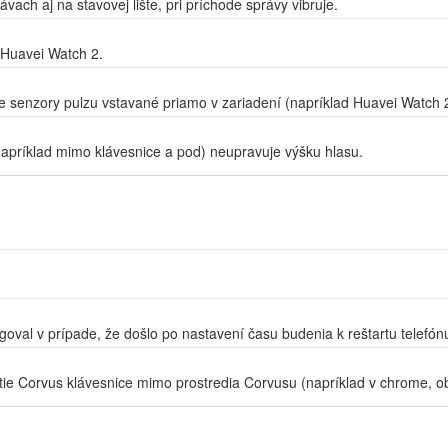
ach aj na stavovej lište, pri príchode správy vibruje.
 Huavei Watch 2.
e senzory pulzu vstavané priamo v zariadení (napríklad Huavei Watch 2
 (napríklad mimo klávesnice a pod) neupravuje výšku hlasu.
oval v prípade, že došlo po nastavení času budenia k reštartu telefón
e Corvus klávesnice mimo prostredia Corvusu (napríklad v chrome, ob