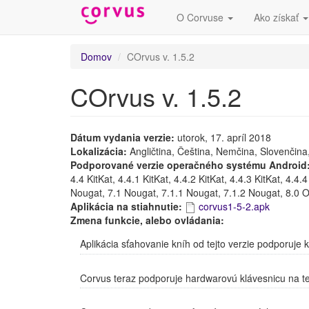
O Corvuse
Ako získať
Skočiť
Domov
COrvus v. 1.5.2
na
hlavný
COrvus v. 1.5.2
obsah
Dátum vydania verzie:
utorok, 17. apríl 2018
Lokalizácia:
Angličtina, Čeština, Nemčina, Slovenčina
Podporované verzie operačného systému Android
4.4 KitKat, 4.4.1 KitKat, 4.4.2 KitKat, 4.4.3 KitKat, 4.4
Nougat, 7.1 Nougat, 7.1.1 Nougat, 7.1.2 Nougat, 8.0 
Aplikácia na stiahnutie:
corvus1-5-2.apk
Zmena funkcie, alebo ovládania:
Aplikácia sťahovanie kníh od tejto verzie podporuje 
Corvus teraz podporuje hardwarovú klávesnicu na 