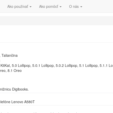
Ako používať
Ako pomôcť
O nás
, Taliančina
:
.4 KitKat, 5.0 Lollipop, 5.0.1 Lollipop, 5.0.2 Lollipop, 5.1 Lollipop, 5.1.
Oreo, 8.1 Oreo
knižnicu Digibooks.
telefóne Lenovo A580T