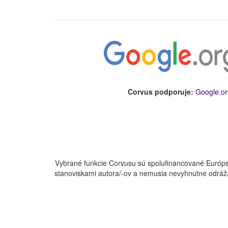
Corvus podporuje:
Google.or
Vybrané funkcie Corvusu sú spolufinancované Európs
stanoviskami autora/-ov a nemusia nevyhnutne odráža