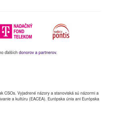
ho ďalších
donorov a partnerov
.
ak CSOs. Vyjadrené názory a stanoviská sú názormi a
ávanie a kultúru (EACEA). Európska únia ani Európska