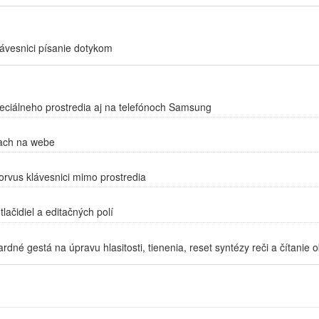
ávesnici písanie dotykom
eciálneho prostredia aj na telefónoch Samsung
iach na webe
Corvus klávesnici mimo prostredia
tlačidiel a editačných polí
dné gestá na úpravu hlasitosti, tienenia, reset syntézy reči a čítanie