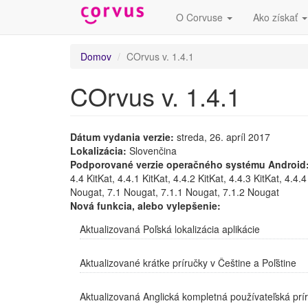
O Corvuse
Ako získať
Skočiť
Domov
COrvus v. 1.4.1
na
hlavný
COrvus v. 1.4.1
obsah
Dátum vydania verzie:
streda, 26. apríl 2017
Lokalizácia:
Slovenčina
Podporované verzie operačného systému Android
4.4 KitKat, 4.4.1 KitKat, 4.4.2 KitKat, 4.4.3 KitKat, 4.4
Nougat, 7.1 Nougat, 7.1.1 Nougat, 7.1.2 Nougat
Nová funkcia, alebo vylepšenie:
Aktualizovaná Poľská lokalizácia aplikácie
Aktualizované krátke príručky v Češtine a Poľštine
Aktualizovaná Anglická kompletná používateľská prí