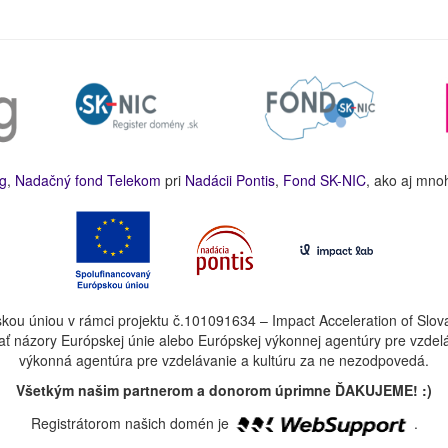
g
,
Nadačný fond Telekom
pri
Nadácii Pontis
,
Fond SK-NIC
, ako aj mno
kou úniou v rámci projektu č.101091634 – Impact Acceleration of Slov
ť názory Európskej únie alebo Európskej výkonnej agentúry pre vzdel
výkonná agentúra pre vzdelávanie a kultúru za ne nezodpovedá.
Všetkým našim partnerom a donorom úprimne ĎAKUJEME! :)
Registrátorom našich domén je
.