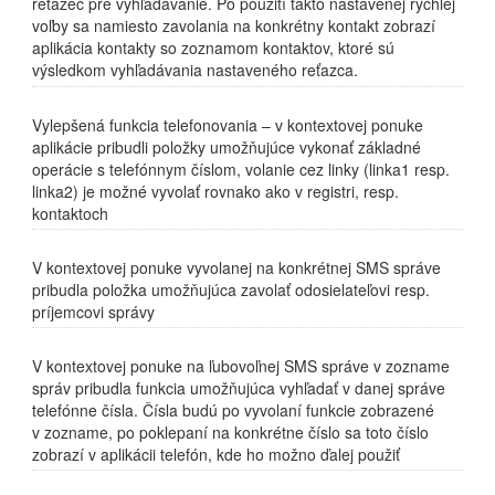
reťazec pre vyhľadávanie. Po použití takto nastavenej rýchlej
voľby sa namiesto zavolania na konkrétny kontakt zobrazí
aplikácia kontakty so zoznamom kontaktov, ktoré sú
výsledkom vyhľadávania nastaveného reťazca.
Vylepšená funkcia telefonovania – v kontextovej ponuke
aplikácie pribudli položky umožňujúce vykonať základné
operácie s telefónnym číslom, volanie cez linky (linka1 resp.
linka2) je možné vyvolať rovnako ako v registri, resp.
kontaktoch
V kontextovej ponuke vyvolanej na konkrétnej SMS správe
pribudla položka umožňujúca zavolať odosielateľovi resp.
príjemcovi správy
V kontextovej ponuke na ľubovoľnej SMS správe v zozname
správ pribudla funkcia umožňujúca vyhľadať v danej správe
telefónne čísla. Čísla budú po vyvolaní funkcie zobrazené
v zozname, po poklepaní na konkrétne číslo sa toto číslo
zobrazí v aplikácii telefón, kde ho možno ďalej použiť