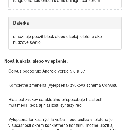
funguje na telefónoch s ambient light senzorom
Skryť
Baterka
umožňuje použiť blesk alebo displej telefónu ako
núdzové svetlo
Nová funkcia, alebo vylepšenie:
Corvus podporuje Android verzie 5.0 a 5.1
Kompletne zmenená (vylepšená) zvuková schéma Corvusu
Hlasitosť zvukov sa aktuálne prispôsobuje hlasitosti
multimédií, teda aj hlasitosti syntézy reči
Vylepšená funkcia rýchla voľba – pod číslicu v telefóne je
v súčasnosti okrem konkrétneho kontaktu možné uložiť aj