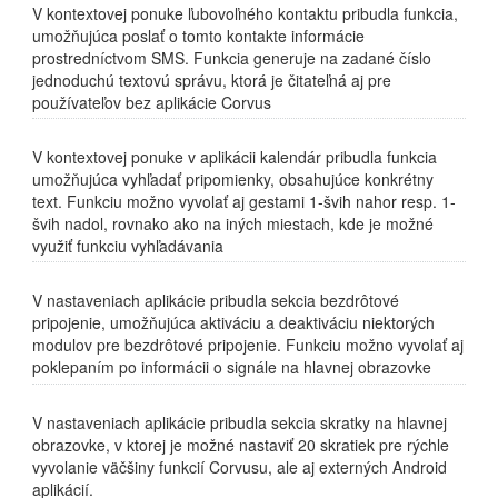
V kontextovej ponuke ľubovoľného kontaktu pribudla funkcia,
umožňujúca poslať o tomto kontakte informácie
prostredníctvom SMS. Funkcia generuje na zadané číslo
jednoduchú textovú správu, ktorá je čitateľná aj pre
používateľov bez aplikácie Corvus
V kontextovej ponuke v aplikácii kalendár pribudla funkcia
umožňujúca vyhľadať pripomienky, obsahujúce konkrétny
text. Funkciu možno vyvolať aj gestami 1-švih nahor resp. 1-
švih nadol, rovnako ako na iných miestach, kde je možné
využiť funkciu vyhľadávania
V nastaveniach aplikácie pribudla sekcia bezdrôtové
pripojenie, umožňujúca aktiváciu a deaktiváciu niektorých
modulov pre bezdrôtové pripojenie. Funkciu možno vyvolať aj
poklepaním po informácii o signále na hlavnej obrazovke
V nastaveniach aplikácie pribudla sekcia skratky na hlavnej
obrazovke, v ktorej je možné nastaviť 20 skratiek pre rýchle
vyvolanie väčšiny funkcií Corvusu, ale aj externých Android
aplikácií.