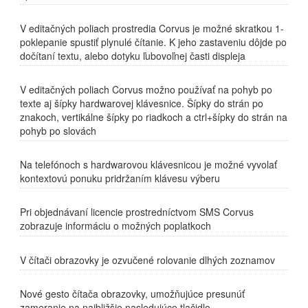
V editačných poliach prostredia Corvus je možné skratkou 1-
poklepanie spustiť plynulé čítanie. K jeho zastaveniu dôjde po
dočítaní textu, alebo dotyku ľubovoľnej časti displeja
V editačných poliach Corvus možno používať na pohyb po
texte aj šípky hardwarovej klávesnice. Šípky do strán po
znakoch, vertikálne šípky po riadkoch a ctrl+šípky do strán na
pohyb po slovách
Na telefónoch s hardwarovou klávesnicou je možné vyvolať
kontextovú ponuku pridržaním klávesu výberu
Pri objednávaní licencie prostredníctvom SMS Corvus
zobrazuje informáciu o možných poplatkoch
V čítači obrazovky je ozvučené rolovanie dlhých zoznamov
Nové gesto čítača obrazovky, umožňujúce presunúť
zameranie na najbližšie nasledujúce tlačidlo