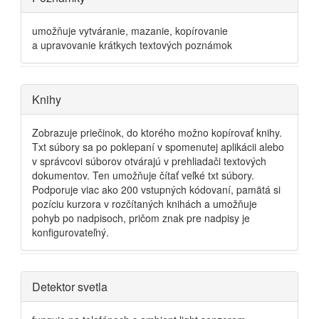
umožňuje vytváranie, mazanie, kopírovanie
a upravovanie krátkych textových poznámok
Skryť
Knihy
Zobrazuje priečinok, do ktorého možno kopírovať knihy.
Txt súbory sa po poklepaní v spomenutej aplikácii alebo
v správcovi súborov otvárajú v prehliadači textových
dokumentov. Ten umožňuje čítať veľké txt súbory.
Podporuje viac ako 200 vstupných kódovaní, pamätá si
pozíciu kurzora v rozčítaných knihách a umožňuje
pohyb po nadpisoch, pričom znak pre nadpisy je
konfigurovateľný.
Skryť
Detektor svetla