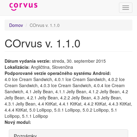
Prepn
navig
Skočiť
Domov
COrvus v. 1.1.0
na
hlavný
COrvus v. 1.1.0
obsah
Dátum vydania verzie:
streda, 30. september 2015
Lokalizácia:
Angličtina, Slovenčina
Podporované verzie operačného systému Android:
4.0 Ice Cream Sandwich, 4.0.1 Ice Cream Sandwich, 4.0.2 Ice
Cream Sandwich, 4.0.3 Ice Cream Sandwich, 4.0.4 Ice Cream
Sandwich, 4.1 Jelly Bean, 4.1.1 Jelly Bean, 4.1.2 Jelly Bean, 4.2
Jelly Bean, 4.2.1 Jelly Bean, 4.2.2 Jelly Bean, 4.3 Jelly Bean,
4.3.1 Jelly Bean, 4.4 KitKat, 4.4.1 KitKat, 4.4.2 KitKat, 4.4.3 KitKat,
4.4.4 KitKat, 5.0 Lollipop, 5.0.1 Lollipop, 5.0.2 Lollipop, 5.1
Lollipop, 5.1.1 Lollipop
Nový modul:
Skryť
Poznámky