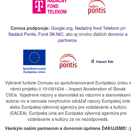
Corvus podporuje:
Google.org
,
Nadačný fond Telekom
pri
Nadácii Pontis
,
Fond SK-NIC
, ako aj mnoho ďalších
donorov a
partnerov
.
Vybrané funkcie Corvusu sú spolufinancované Európskou úniou v
rámci projektu č.101091634 – Impact Acceleration of Slovak
CSOs. Vyjadrené názory a stanoviská sú názormi a stanoviskami
autora/-ov a nemusia nevyhnutne odrážať názory Európskej únie
alebo Európskej výkonnej agentúry pre vzdelávanie a kultúru
(EACEA). Európska únia ani Európska výkonná agentúra pre
vzdelávanie a kultúru za ne nezodpovedá.
Všetkým našim partnerom a donorom úprimne ĎAKUJEME! :)