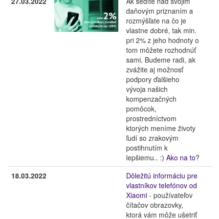
27.03.2022
Ak sedíte nad svojim
daňovým priznaním a
rozmýšľate na čo je
vlastne dobré, tak min.
pri 2% z jeho hodnoty o
tom môžete rozhodnúť
sami. Budeme radi, ak
zvážite aj možnosť
podpory ďalšieho
vývoja našich
kompenzačných
pomôcok,
prostredníctvom
ktorých meníme životy
ľudí so zrakovým
postihnutím k
lepšiemu.. :)
Ako na to
?
18.03.2022
Dôležitú informáciu pre
vlastníkov telefónov od
Xiaomi
- používateľov
čítačov obrazovky,
ktorá vám môže ušetriť