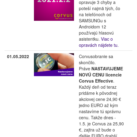
opravuje 3 chyby a
poteší najmä tých, čo
na telefónoch od
SAMSUNGu s
Androidom 12
používajú hlasovú
asistentku.
Viac o
opravách nájdete tu.
01.05.2022
Corvusobranie sa
skončilo.
Práve
NASTAVUJEME
NOVÚ CENU licencie
Corvus Effective
.
Každý deň od teraz
pridáme k pôvodnej
akciovej cene 24,90 €
jedno EURO až kým
nastavíme tú správnu
cenu. Takže dnes -
1.5. je Corvus za 25,90
€, zajtra už bude o
ďalšie EURO drahší.