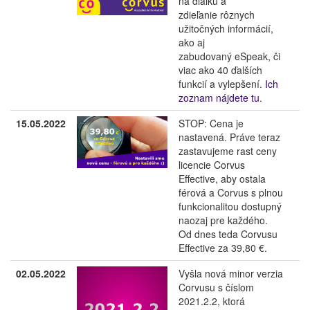
na diaľku a
zdieľanie rôznych
užitočných informácií,
ako aj
zabudovaný eSpeak, či
viac ako 40 ďalších
funkcií a vylepšení.
Ich
zoznam nájdete tu
.
15.05.2022
STOP: Cena je
nastavená. Práve teraz
zastavujeme rast ceny
licencie Corvus
Effective, aby ostala
férová a Corvus s plnou
funkcionalitou dostupný
naozaj pre každého.
Od dnes teda Corvusu
Effective za 39,80 €.
02.05.2022
Vyšla nová minor verzia
Corvusu s číslom
2021.2.2, ktorá