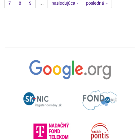
7
8
9
…
nasledujúca ›
posledná »