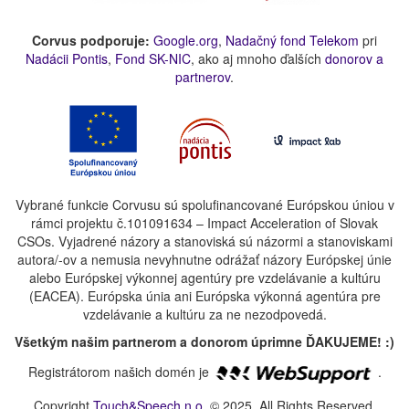
Corvus podporuje:
Google.org
,
Nadačný fond Telekom
pri
Nadácii Pontis
,
Fond SK-NIC
, ako aj mnoho ďalších
donorov a
partnerov
.
Vybrané funkcie Corvusu sú spolufinancované Európskou úniou v
rámci projektu č.101091634 – Impact Acceleration of Slovak
CSOs. Vyjadrené názory a stanoviská sú názormi a stanoviskami
autora/-ov a nemusia nevyhnutne odrážať názory Európskej únie
alebo Európskej výkonnej agentúry pre vzdelávanie a kultúru
(EACEA). Európska únia ani Európska výkonná agentúra pre
vzdelávanie a kultúru za ne nezodpovedá.
Všetkým našim partnerom a donorom úprimne ĎAKUJEME! :)
Registrátorom našich domén je
.
Copyright
Touch&Speech n.o.
© 2025. All Rights Reserved.