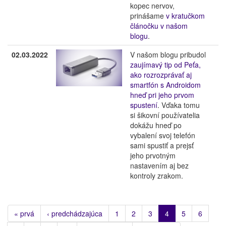
kopec nervov,
prinášame
v kratučkom
článočku v našom
blogu
.
02.03.2022
V našom blogu pribudol
zaujímavý tip od Peťa,
ako rozrozprávať aj
smartfón s Androidom
hneď pri jeho prvom
spustení
. Vďaka tomu
si šikovní používatelia
dokážu hneď po
vybalení svoj telefón
sami spustiť a prejsť
jeho prvotným
nastavením aj bez
kontroly zrakom.
« prvá
‹ predchádzajúca
1
2
3
4
5
6