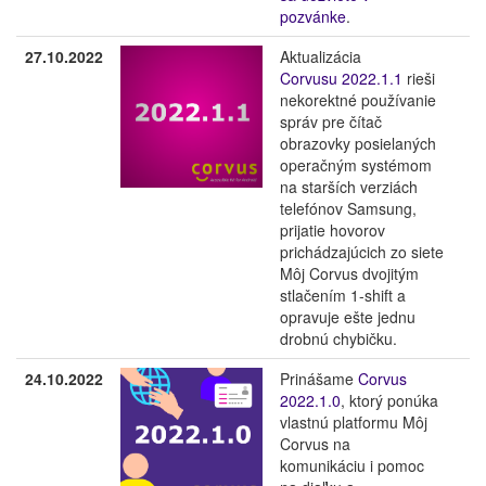
pozvánke
.
27.10.2022
Aktualizácia
Corvusu 2022.1.1
rieši
nekorektné používanie
správ pre čítač
obrazovky posielaných
operačným systémom
na starších verziách
telefónov Samsung,
prijatie hovorov
prichádzajúcich zo siete
Môj Corvus dvojitým
stlačením 1-shift a
opravuje ešte jednu
drobnú chybičku.
24.10.2022
Prinášame
Corvus
2022.1.0
, ktorý ponúka
vlastnú platformu Môj
Corvus na
komunikáciu i pomoc