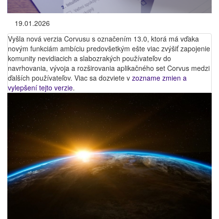
19.01.2026
Vyšla nová verzia Corvusu s označením 13.0, ktorá má vďaka
novým funkciám ambíciu predovšetkým ešte viac zvýšiť zapojenie
komunity nevidiacich a slabozrakých používateľov do
navrhovania, vývoja a rozširovania aplikačného set Corvus medzi
ďalších používateľov. Viac sa dozviete v
zozname zmien a
vylepšení tejto verzie
.