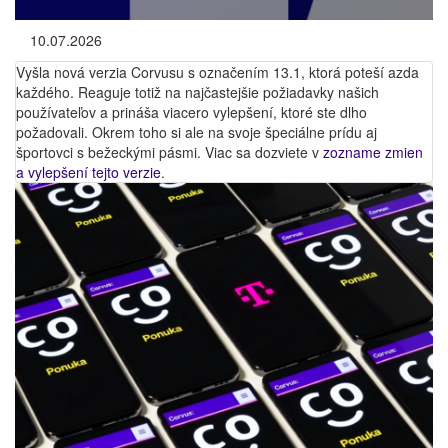
10.07.2026
Vyšla nová verzia Corvusu s označením 13.1, ktorá poteší azda
každého. Reaguje totiž na najčastejšie požiadavky našich
používateľov a prináša viacero vylepšení, ktoré ste dlho
požadovali. Okrem toho si ale na svoje špeciálne prídu aj
športovci s bežeckými pásmi. Viac sa dozviete v
zozname zmien
a vylepšení tejto verzie
.