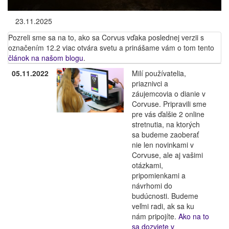
23.11.2025
Pozreli sme sa na to, ako sa Corvus vďaka poslednej verzii s
označením 12.2 viac otvára svetu a prinášame vám o tom tento
článok na našom blogu
.
05.11.2022
Milí používatelia,
priaznivci a
záujemcovia o dianie v
Corvuse. Pripravili sme
pre vás ďalšie 2 online
stretnutia, na ktorých
sa budeme zaoberať
nie len novinkami v
Corvuse, ale aj vašimi
otázkami,
pripomienkami a
návrhomi do
budúcnosti. Budeme
veľmi radi, ak sa ku
nám pripojíte.
Ako na to
sa dozviete v