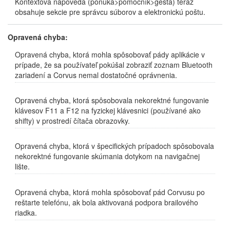
Kontextová nápoveda (ponuka>pomocník>gestá) teraz
obsahuje sekcie pre správcu súborov a elektronickú poštu.
Opravená chyba:
Opravená chyba, ktorá mohla spôsobovať pády aplikácie v
prípade, že sa používateľ pokúšal zobraziť zoznam Bluetooth
zariadení a Corvus nemal dostatočné oprávnenia.
Opravená chyba, ktorá spôsobovala nekorektné fungovanie
klávesov F11 a F12 na fyzickej klávesnici (používané ako
shifty) v prostredí čítača obrazovky.
Opravená chyba, ktorá v špecifických prípadoch spôsobovala
nekorektné fungovanie skúmania dotykom na navigačnej
lište.
Opravená chyba, ktorá mohla spôsobovať pád Corvusu po
reštarte telefónu, ak bola aktivovaná podpora brailového
riadka.