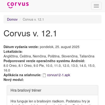
Prepn
navig
Skočiť
Domov
Corvus v. 12.1
na
hlavný
Corvus v. 12.1
obsah
Dátum vydania verzie:
pondelok, 25. august 2025
Lokalizácia:
Angličtina, Čeština, Nemčina, Polština, Slovenčina, Taliančina
Podporované verzie operačného systému Android:
8.0 Oreo, 8.1 Oreo, 9.0 Pie, 10.0, 11.0, 12.0, 13.0, 14.0, 15.0,
16.0
Aplikácia na stiahnutie:
corvus12-1.apk
Nový modul:
Skryť
Hra brailový tréner
Hra funguje len s brailovým riadkom. Podstatou hry je