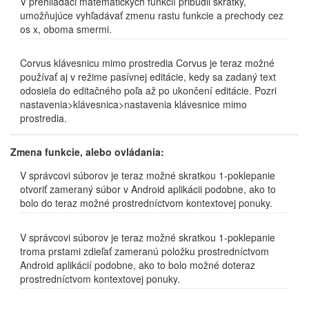
V prehliadači matematických funkcií pribudli skratky,
umožňujúce vyhľadávať zmenu rastu funkcie a prechody cez
os x, oboma smermi.
Corvus klávesnicu mimo prostredia Corvus je teraz možné
používať aj v režime pasívnej editácie, kedy sa zadaný text
odosiela do editačného poľa až po ukončení editácie. Pozri
nastavenia>klávesnica>nastavenia klávesnice mimo
prostredia.
Zmena funkcie, alebo ovládania:
V správcovi súborov je teraz možné skratkou 1-poklepanie
otvoriť zameraný súbor v Android aplikácii podobne, ako to
bolo do teraz možné prostredníctvom kontextovej ponuky.
V správcovi súborov je teraz možné skratkou 1-poklepanie
troma prstami zdieľať zameranú položku prostredníctvom
Android aplikácií podobne, ako to bolo možné doteraz
prostredníctvom kontextovej ponuky.