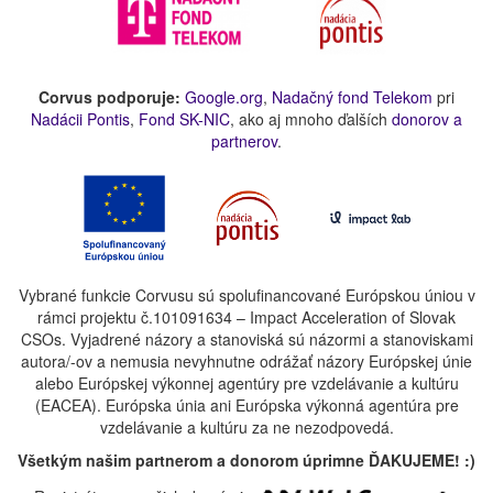
Corvus podporuje:
Google.org
,
Nadačný fond Telekom
pri
Nadácii Pontis
,
Fond SK-NIC
, ako aj mnoho ďalších
donorov a
partnerov
.
Vybrané funkcie Corvusu sú spolufinancované Európskou úniou v
rámci projektu č.101091634 – Impact Acceleration of Slovak
CSOs. Vyjadrené názory a stanoviská sú názormi a stanoviskami
autora/-ov a nemusia nevyhnutne odrážať názory Európskej únie
alebo Európskej výkonnej agentúry pre vzdelávanie a kultúru
(EACEA). Európska únia ani Európska výkonná agentúra pre
vzdelávanie a kultúru za ne nezodpovedá.
Všetkým našim partnerom a donorom úprimne ĎAKUJEME! :)