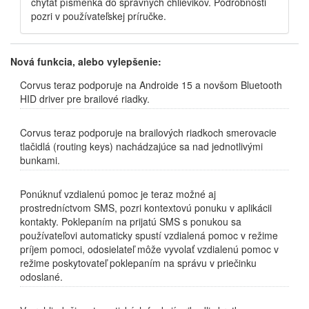
chytať písmenká do správnych chlievikov. Podrobnosti
pozri v používateľskej príručke.
Nová funkcia, alebo vylepšenie:
Corvus teraz podporuje na Androide 15 a novšom Bluetooth
HID driver pre brailové riadky.
Corvus teraz podporuje na brailových riadkoch smerovacie
tlačidlá (routing keys) nachádzajúce sa nad jednotlivými
bunkami.
Ponúknuť vzdialenú pomoc je teraz možné aj
prostredníctvom SMS, pozri kontextovú ponuku v aplikácii
kontakty. Poklepaním na prijatú SMS s ponukou sa
používateľovi automaticky spustí vzdialená pomoc v režime
príjem pomoci, odosielateľ môže vyvolať vzdialenú pomoc v
režime poskytovateľ poklepaním na správu v priečinku
odoslané.