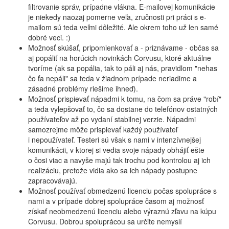
filtrovanie správ, prípadne vlákna. E-mailovej komunikácie
je niekedy naozaj pomerne veľa, zručnosti pri práci s e-
mailom sú teda veľmi dôležité. Ale okrem toho už len samé
dobré veci. :)
Možnosť skúšať, pripomienkovať a - priznávame - občas sa
aj popáliť na horúcich novinkách Corvusu, ktoré aktuálne
tvoríme (ak sa popália, tak to páli aj nás, pravidlom "nehas
čo ťa nepáli" sa teda v žiadnom prípade neriadime a
zásadné problémy riešime ihneď).
Možnosť prispievať nápadmi k tomu, na čom sa práve "robí"
a teda vylepšovať to, čo sa dostane do telefónov ostatných
používateľov až po vydaní stabilnej verzie. Nápadmi
samozrejme môže prispievať každý používateľ
i nepoužívateľ. Testeri sú však s nami v intenzívnejšej
komunikácii, v ktorej si vedia svoje nápady obhájiť ešte
o čosi viac a navyše majú tak trochu pod kontrolou aj ich
realizáciu, pretože vidia ako sa ich nápady postupne
zapracovávajú.
Možnosť používať obmedzenú licenciu počas spolupráce s
nami a v prípade dobrej spolupráce časom aj možnosť
získať neobmedzenú licenciu alebo výraznú zľavu na kúpu
Corvusu. Dobrou spoluprácou sa určite nemyslí