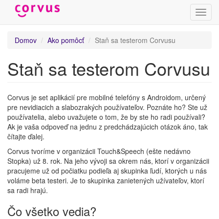
Prepn
navig
Skočiť
Domov
Ako pomôcť
Staň sa testerom Corvusu
na
hlavný
Staň sa testerom Corvusu
obsah
Corvus je set aplikácií pre mobilné telefóny s Androidom, určený
pre nevidiacich a slabozrakých používateľov. Poznáte ho? Ste už
používatelia, alebo uvažujete o tom, že by ste ho radi používali?
Ak je vaša odpoveď na jednu z predchádzajúcich otázok áno, tak
čítajte ďalej.
Corvus tvoríme v organizácii Touch&Speech (ešte nedávno
Stopka) už 8. rok. Na jeho vývoji sa okrem nás, ktorí v organizácii
pracujeme už od počiatku podieľa aj skupinka ľudí, ktorých u nás
voláme beta testeri. Je to skupinka zanietených užívateľov, ktorí
sa radi hrajú.
Čo všetko vedia?