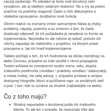
naozaj zaoberajú. Po odoslaní je tento mail doručený nám
vývojárom, ale aj všetkým ostatným testerom. No a my sa potom
snažíme na postrehy reagovať. Často o nich diskutujeme a
následne opravujeme, dorábame nové funkcie.
Okrem reakcií na zoznamy zmien samozrejme hlásia aj chyby,
problémy, nápady, postrehy a sú zmierení s tým, že často
dostávajú odpoveď, že ich požiadavka je zaradená vo fronte na
implementáciu. Nezriedka im ale robíme aj radosť, pretože ich
návrhy zapadajú do niektorého z projektov, na ktorých práve
pracujeme a tak ich hneď implementujeme.
Takisto počítajú s tým, že ich hodnotenia sa občas zverejňujú na
webe Corvusu, prípadne sú inak využité v rámci propagácie.
Testeri súhlasia so zverejnením svojho mena, veku, stupňa
zrakového postihnutia (nevidiaci / prakticky nevidiaci / slabozraký)
a mesta (neboj, nie celej adresy :), prípadne profesie a verejne
dostupnej fotografie (ktorú si požičiame napr. zo sociálnych sietí
a pod. ) tam, kde to uznáme za vhodné (najčastejšie na webe).
Čo z toho majú?
Strašný neporiadok v doručenej pošte ich mailového
klienta. To ale len v prípade, že nepoznajú triky ako