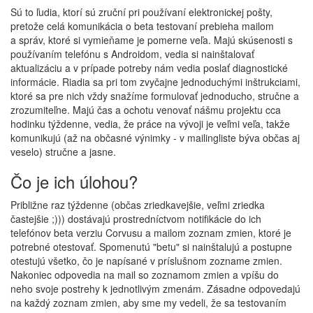
Sú to ľudia, ktorí sú zruční pri používaní elektronickej pošty,
pretože celá komunikácia o beta testovaní prebieha mailom
a správ, ktoré si vymieňame je pomerne veľa. Majú skúsenosti s
používaním telefónu s Androidom, vedia si nainštalovať
aktualizáciu a v prípade potreby nám vedia poslať diagnostické
informácie. Riadia sa pri tom zvyčajne jednoduchými inštrukciami,
ktoré sa pre nich vždy snažíme formulovať jednoducho, stručne a
zrozumiteľne. Majú čas a ochotu venovať nášmu projektu cca
hodinku týždenne, vedia, že práce na vývoji je veľmi veľa, takže
komunikujú (až na občasné výnimky - v mailingliste býva občas aj
veselo) stručne a jasne.
Čo je ich úlohou?
Približne raz týždenne (občas zriedkavejšie, veľmi zriedka
častejšie ;))) dostávajú prostredníctvom notifikácie do ich
telefónov beta verziu Corvusu a mailom zoznam zmien, ktoré je
potrebné otestovať. Spomenutú "betu" si nainštalujú a postupne
otestujú všetko, čo je napísané v príslušnom zozname zmien.
Nakoniec odpovedia na mail so zoznamom zmien a vpíšu do
neho svoje postrehy k jednotlivým zmenám. Zásadne odpovedajú
na každý zoznam zmien, aby sme my vedeli, že sa testovaním