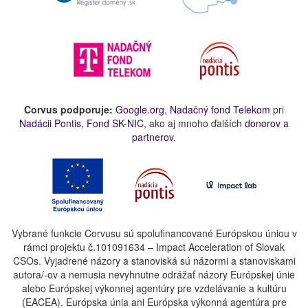
Corvus podporuje:
Google.org
,
Nadačný fond Telekom
pri
Nadácii Pontis
,
Fond SK-NIC
, ako aj mnoho ďalších
donorov a
partnerov
.
Vybrané funkcie Corvusu sú spolufinancované Európskou úniou v
rámci projektu č.101091634 – Impact Acceleration of Slovak
CSOs. Vyjadrené názory a stanoviská sú názormi a stanoviskami
autora/-ov a nemusia nevyhnutne odrážať názory Európskej únie
alebo Európskej výkonnej agentúry pre vzdelávanie a kultúru
(EACEA). Európska únia ani Európska výkonná agentúra pre