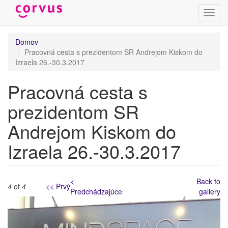
Prepn
navig
Skočiť
Domov
na
Pracovná cesta s prezidentom SR Andrejom Kiskom do
hlavný
Izraela 26.-30.3.2017
obsah
Pracovná cesta s
prezidentom SR
Andrejom Kiskom do
Izraela 26.-30.3.2017
<
Back to
4
of
4
<< Prvý
Predchádzajúce
gallery
prac._cesta_izrael_-
_stopka_10.jpg