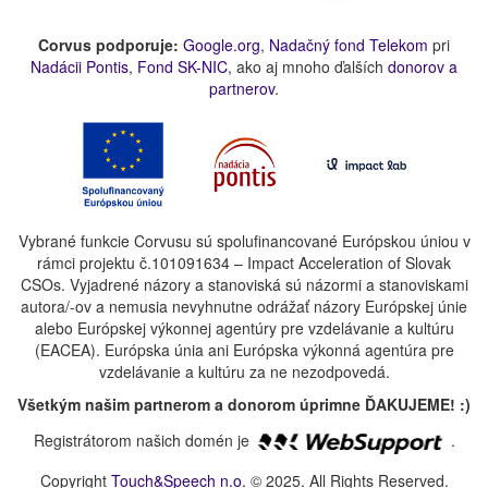
Corvus podporuje:
Google.org
,
Nadačný fond Telekom
pri
Nadácii Pontis
,
Fond SK-NIC
, ako aj mnoho ďalších
donorov a
partnerov
.
Vybrané funkcie Corvusu sú spolufinancované Európskou úniou v
rámci projektu č.101091634 – Impact Acceleration of Slovak
CSOs. Vyjadrené názory a stanoviská sú názormi a stanoviskami
autora/-ov a nemusia nevyhnutne odrážať názory Európskej únie
alebo Európskej výkonnej agentúry pre vzdelávanie a kultúru
(EACEA). Európska únia ani Európska výkonná agentúra pre
vzdelávanie a kultúru za ne nezodpovedá.
Všetkým našim partnerom a donorom úprimne ĎAKUJEME! :)
Registrátorom našich domén je
.
Copyright
Touch&Speech n.o.
© 2025. All Rights Reserved.