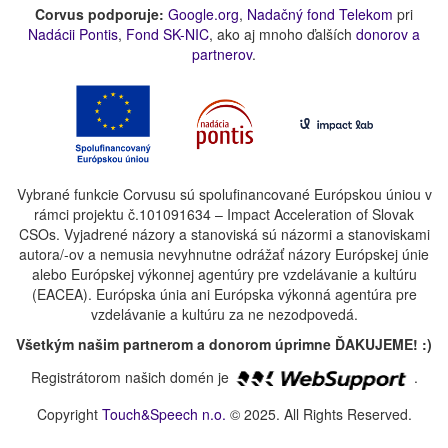
Corvus podporuje:
Google.org
,
Nadačný fond Telekom
pri
Nadácii Pontis
,
Fond SK-NIC
, ako aj mnoho ďalších
donorov a
partnerov
.
Vybrané funkcie Corvusu sú spolufinancované Európskou úniou v
rámci projektu č.101091634 – Impact Acceleration of Slovak
CSOs. Vyjadrené názory a stanoviská sú názormi a stanoviskami
autora/-ov a nemusia nevyhnutne odrážať názory Európskej únie
alebo Európskej výkonnej agentúry pre vzdelávanie a kultúru
(EACEA). Európska únia ani Európska výkonná agentúra pre
vzdelávanie a kultúru za ne nezodpovedá.
Všetkým našim partnerom a donorom úprimne ĎAKUJEME! :)
Registrátorom našich domén je
.
Copyright
Touch&Speech n.o.
© 2025. All Rights Reserved.