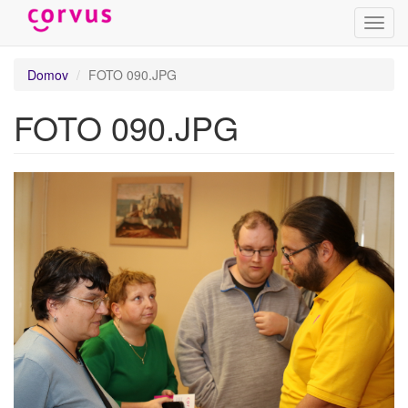
Prepn
navig
Skočiť
Domov
FOTO 090.JPG
na
hlavný
FOTO 090.JPG
obsah