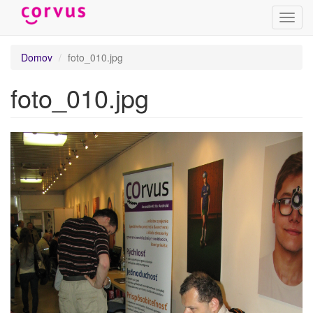
Prepn
navig
Skočiť
Domov
foto_010.jpg
na
hlavný
foto_010.jpg
obsah