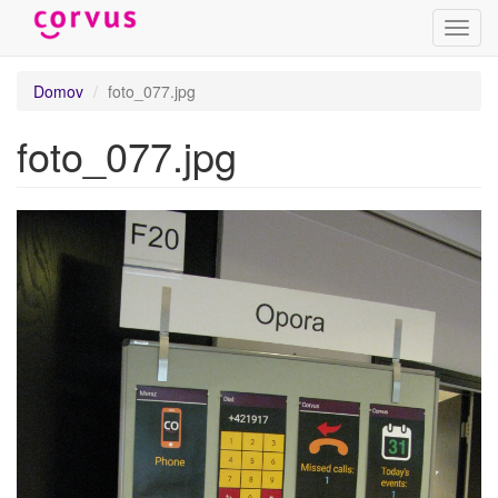
Prepn
navig
Skočiť
Domov
foto_077.jpg
na
hlavný
foto_077.jpg
obsah