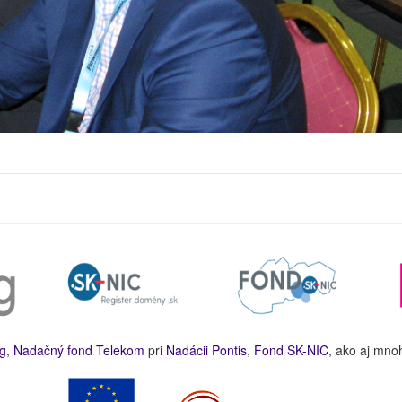
g
,
Nadačný fond Telekom
pri
Nadácii Pontis
,
Fond SK-NIC
, ako aj mno