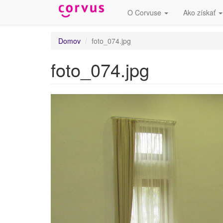
O Corvuse
Ako získať
Skočiť
Domov
foto_074.jpg
na
hlavný
foto_074.jpg
obsah