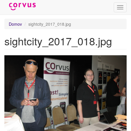
Prepn
navig
Skočiť
Domov
sightcity_2017_018.jpg
na
hlavný
sightcity_2017_018.jpg
obsah