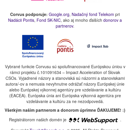
Corvus podporuje:
Google.org
,
Nadačný fond Telekom
pri
Nadácii Pontis
,
Fond SK-NIC
, ako aj mnoho ďalších
donorov a
partnerov
.
Vybrané funkcie Corvusu sú spolufinancované Európskou úniou v
rámci projektu č.101091634 – Impact Acceleration of Slovak
CSOs. Vyjadrené názory a stanoviská sú názormi a stanoviskami
autora/-ov a nemusia nevyhnutne odrážať názory Európskej únie
alebo Európskej výkonnej agentúry pre vzdelávanie a kultúru
(EACEA). Európska únia ani Európska výkonná agentúra pre
vzdelávanie a kultúru za ne nezodpovedá.
Všetkým našim partnerom a donorom úprimne ĎAKUJEME! :)
Registrátorom našich domén je
.