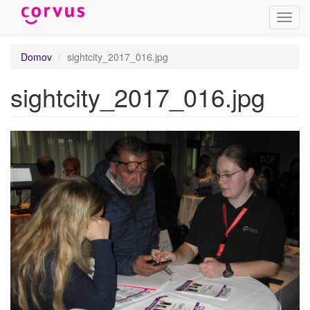
Prepn
navig
Skočiť
Domov
sightcity_2017_016.jpg
na
hlavný
sightcity_2017_016.jpg
obsah