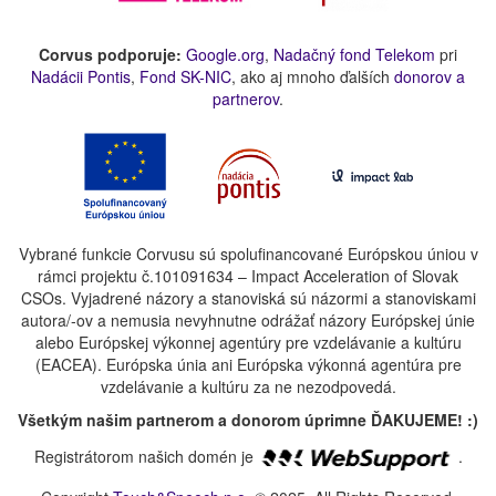
Corvus podporuje:
Google.org
,
Nadačný fond Telekom
pri
Nadácii Pontis
,
Fond SK-NIC
, ako aj mnoho ďalších
donorov a
partnerov
.
Vybrané funkcie Corvusu sú spolufinancované Európskou úniou v
rámci projektu č.101091634 – Impact Acceleration of Slovak
CSOs. Vyjadrené názory a stanoviská sú názormi a stanoviskami
autora/-ov a nemusia nevyhnutne odrážať názory Európskej únie
alebo Európskej výkonnej agentúry pre vzdelávanie a kultúru
(EACEA). Európska únia ani Európska výkonná agentúra pre
vzdelávanie a kultúru za ne nezodpovedá.
Všetkým našim partnerom a donorom úprimne ĎAKUJEME! :)
Registrátorom našich domén je
.